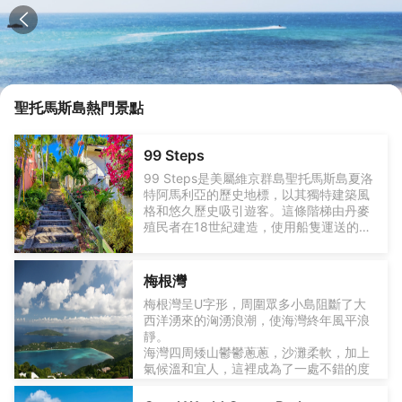
聖托馬斯島
熱門景點
99 Steps
99 Steps是美屬維京群島聖托馬斯島夏洛
特阿馬利亞的歷史地標，以其獨特建築風
格和悠久歷史吸引遊客。這條階梯由丹麥
殖民者在18世紀建造，使用船隻運送的磚
塊鋪設而成，連接城市的低地與高地。步
道名字雖叫“99 Steps”，但實際上有更多
台階，沿途綠樹成蔭，提供舒適步行體
梅根灣
驗。攀登99 Steps不僅是體力挑戰，更是
梅根灣呈U字形，周圍眾多小島阻斷了大
歷史探索。遊客可在步道兩側欣賞殖民時
西洋湧來的洶湧浪潮，使海灣終年風平浪
期建築遺跡，感受濃厚歷史氛圍。交通方
靜。
面，99 Steps位於市中心，遊客可輕鬆步
海灣四周矮山鬱鬱蔥蔥，沙灘柔軟，加上
行抵達。週邊區域有豐富餐飲和購物選
氣候溫和宜人，這裡成為了一處不錯的度
擇，適合遊客參觀後享受當地美食和購物
假勝地。
體驗。