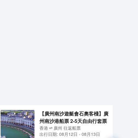
【廣州南沙遊艇會石奧客棧】廣
州南沙港船票 2-5天自由行套票
香港
廣州
往返
船票
出行日期:
08月12日
-
08月13日