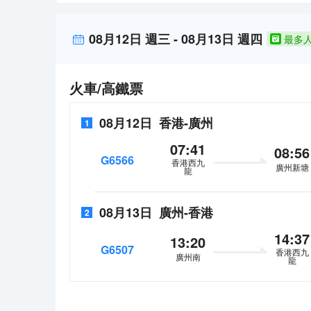
供親子娛樂空間。酒店毗鄰長隆景區的地理優勢，使其
多核心商圈近在咫尺。 盡享旅遊出行便利及商務、餐
一種“賓至如歸”的體驗感。
房、自助早餐。所有房間都配有空調設備，電視（可投
08月12日
週三
-
08月13日
週四
最多
服務，貼心保障賓客體驗。 作為番禺區標誌性商務度假
供親子娛樂空間。酒店毗鄰長隆景區的地理優勢，使其
一種“賓至如歸”的體驗感。
火車/高鐵票
08月12日
香港
-
廣州
1
07:41
08:56
G6566
香港西九
廣州新塘
龍
08月13日
廣州
-
香港
2
14:37
13:20
G6507
香港西九
廣州南
龍