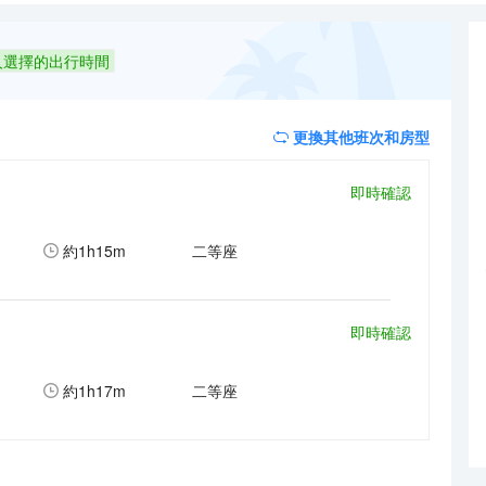
成為粵港澳大灣區旅遊熱點的優選下榻地。我們會在這個喧囂的世界裏，
飲、購物、娛樂天堂一體化享受。 作為禧越集團旗下中高端品牌的我們，
屏），電話等，酒店內配套免費健身房、洗衣房、停車場、行李寄存、旅遊
人選擇的出行時間
酒店，酒店以現代設計風格與完善設施為核心競爭力，融合“商務+休閒”
成為粵港澳大灣區旅遊熱點的優選下榻地。我們會在這個喧囂的世界裏，
更換其他班次和房型
即時確認
約
1h15m
二等座
即時確認
約
1h17m
二等座