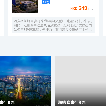
4.7
分
643
+
HKD
/人
酒店坐落於南沙明珠灣畔核心地段，毗鄰深圳，香港，
澳門，近鄰深中通道萬頃沙支線，距離地鐵4號線蕉門
站僅需8分鐘車程，便捷前往蕉門河公交總站可乘坐機
場大巴快線或深中跨市公交等，快速連接大灣區核心商
圈，距離深圳國際寶安機場僅需50分鐘車程。店內提
供小馬智行無人駕駛體驗券，可輕鬆前往南沙天后宮、
南沙濕地公園、廣汽科技館及環宇城購物中心等。 酒
店共有261間以海洋為設計靈感的客房及套房，詮釋現
代經典與優雅，滿足休閒賓客對在地文化的探索與體
驗。配備粵式風味的林苑中餐廳、中西結合的漁人碼頭
全日餐廳以及”雙重身份”的薄荷酒吧，體驗創新融合的
珍饈美饌。酒店擁有馬丁叔叔的農場，小朋友們可盡情
與小動物們互動亦或參與馬丁叔叔課堂，共度愉快的親
子時光。同時，酒店擁有1,600平方米的宴會及會議場
地以及寬敞的戶外草坪，可滿足不同的會議及宴會需
求，無論商務出行亦或休閒旅遊期待與您共赴南沙，遇
見另一種可能。
自由行套票
順德 自由行套票