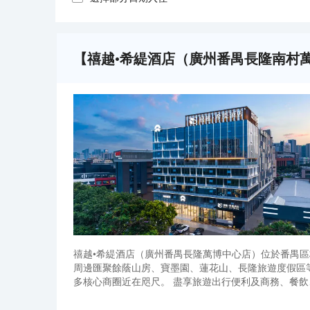
【禧越•希緹酒店（廣州番禺長隆南村萬
禧越•希緹酒店（廣州番禺長隆萬博中心店）位於番禺區
周邊匯聚餘蔭山房、寶墨園、蓮花山、長隆旅遊度假區
多核心商圈近在咫尺。 盡享旅遊出行便利及商務、餐
房、自助早餐。所有房間都配有空調設備，電視（可投
禧越•希緹酒店（廣州番禺長隆萬博中心店）位於番禺區
服務，貼心保障賓客體驗。 作為番禺區標誌性商務度假
周邊匯聚餘蔭山房、寶墨園、蓮花山、長隆旅遊度假區