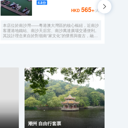
4.8
分
565
+
HKD
/人
本店位於南沙灣——粵港澳大灣區的核心樞紐，近南沙
酒店
客運港地鐵站、南沙天后宮、南沙萬達廣場交通便利。
利。美
其設計理念來自於對嶺南“家文化”的懷舊與復古，融合
務酒
南洋傢俱的熱情奔放精髓，是一家現代海上絲綢之路上
廈內1
讓各路賓客品味嶺南與南洋風情的輕鬆茶室精品酒店，
會、
在經典家居與裝潢中重逢嶺南文化的歸屬感。 客棧共
生傾
五層，一層為大堂及茶室，二至五層為客房，寬敞、舒
雅，
適、風格各異的客房眾多；供賓客休閒暢談的石奧茶
恒壓
室，主要提供早餐、茶點、飲品、簡餐等服務；同時亦
浴缸
與中國大陸獲得“五金錨”獎的南沙遊艇會提供宴會/婚
工作人
宴/會議、中西式餐飲、遊艇觀光/租賃、帆船租賃/體
Bet
驗、遊艇帆船駕證考取等不同種服務功能，打造出一種
特色的休閒度假空間。
潮州 自由行套票