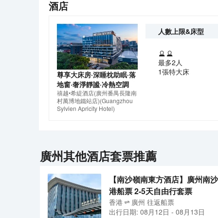
酒店
人數上限&床型
最多2人
1張特大床
尊享大床房·深睡枕助眠·落
地窗·奢淨靜謐·冷熱空調
禧越•希緹酒店(廣州番禺長隆南
村萬博地鐵站店)
(Guangzhou
Sylvien Apricity Hotel)
廣州
其他酒店套票推薦
【南沙嶺南東方酒店】廣州南沙
港船票 2-5天自由行套票
香港
廣州
往返
船票
出行日期:
08月12日
-
08月13日