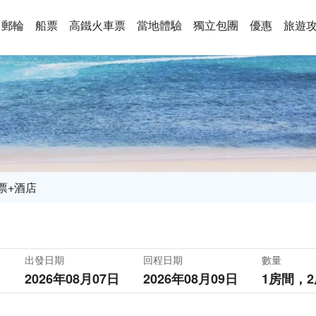
郵輪
船票
高鐵火車票
當地體驗
獨立包團
優惠
旅遊
票+酒店
出發日期
回程日期
數量
2026年08月07日
2026年08月09日
1房間，
2