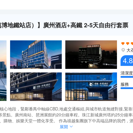
博地鐵站店）】廣州酒店+高鐵 2-5天自由行套票
大
4.8
清潔度
服務
核心地段，緊鄰番禺中軸線CBD,地處交通樞紐,與城市軌道無縫對接,緊靠
等景點。廣州南站、琶洲展館約20分鐘車程。珠江新城廣州塔約25分鐘
飲、購物、娛樂天堂一體化享受。 作為禧越集團旗下中高端品牌的我們，
屏），電話等，酒店內配套免費健身房、洗衣房、停車場、行李寄存、旅遊
核心地段，緊鄰番禺中軸線CBD,地處交通樞紐,與城市軌道無縫對接,緊靠
展開
酒店，酒店以現代設計風格與完善設施為核心競爭力，融合“商務+休閒”
等景點。廣州南站、琶洲展館約20分鐘車程。珠江新城廣州塔約25分鐘