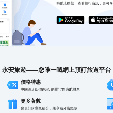
時航班動態，查看旅行資訊，更可享
永安旅遊——您唯一嘅網上預訂旅遊平台
價格特惠
中國酒店低價保證, 網羅17間廉航機票
更多著數
會員訂購賺取積分，兼享積分當錢使