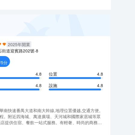
2025
年開業
石街道迎賓路202號-8
/5分
4.8
位置
4.8
4.8
設施
4.8
華南快速番禺大道和南大幹線,地理位置優越,交通方便。
車程。附近四海城、萬達廣場、天河城和國際家居城等眾
酒店提供住宿、餐飲一站式服務。有輕奢、時尚的商務客
票務及接機服務，入住期間,您能享受全程管家式24H
華南快速番禺大道和南大幹線,地理位置優越,交通方便。
雙重定位，既滿足會展客羣的效率需求，又為家庭遊客提
車程。附近四海城、萬達廣場、天河城和國際家居城等眾