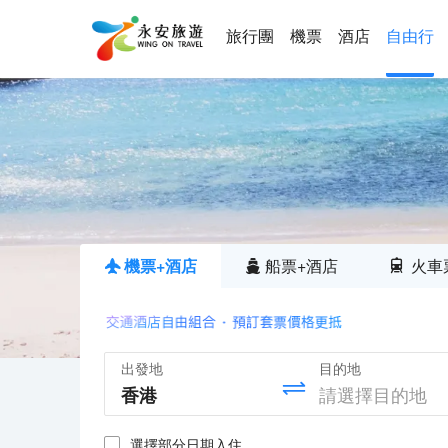
旅行團
機票
酒店
自由行
機票+酒店
船票+酒店
火車
出發地
目的地
選擇部分日期入住