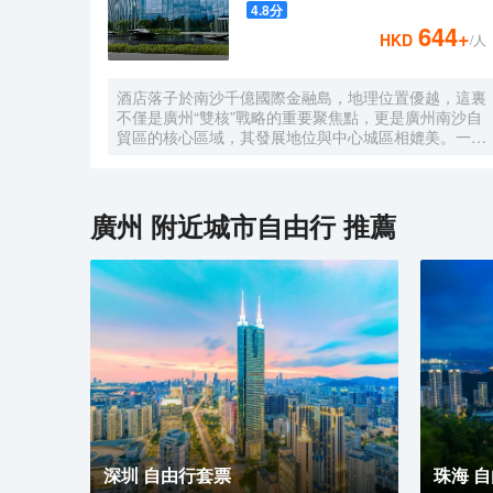
4.8
分
644
+
HKD
/人
酒店落子於南沙千億國際金融島，地理位置優越，這裏
不僅是廣州“雙核”戰略的重要聚焦點，更是廣州南沙自
貿區的核心區域，其發展地位與中心城區相媲美。一小
時便捷可達深圳、香港、澳門等國內主要城市。 酒店
的設計匠心獨運，融入中式古典美學。飄檐承襲古典起
翹之韻，整體造型俯瞰如字母“A”，既展中國氣派，又
含西式願景——Amazing（令人驚歎），
廣州
附近城市自由行 推薦
Astonishing（令人震撼），隱含着酒店將成為南沙乃
至全球矚目的中式美學新地標的美好期許。 酒店作為
南沙國際會展中心綜合體重要組成部分，以“木棉花
開，鴻翔海絲”之設計理念，以大灣區金融新地標之姿
態，締造南沙“立足灣區、協同港澳、面向世界”的實踐
範本。
深圳 自由行套票
珠海 