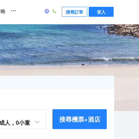
...
攻略
搜尋訂單
登入
搜尋機票+酒店
成人，
0
小童