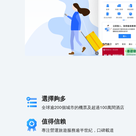
選擇夠多
全球逾200個城市的機票及超過100萬間酒店
值得信賴
專注營運旅遊服務逾半世紀，口碑載道