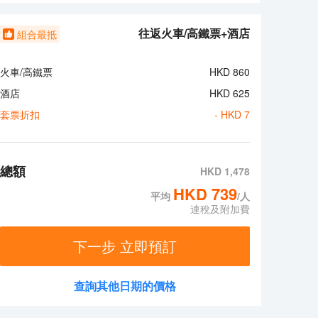
成為您疲憊生活裏温暖的港灣。使到酒店的旅客真正有
酒店提供住宿、餐飲一站式服務。有輕奢、時尚的商務客
票務及接機服務，入住期間,您能享受全程管家式24H
往返火車/高鐵票+酒店
組合最抵
雙重定位，既滿足會展客羣的效率需求，又為家庭遊客提
成為您疲憊生活裏温暖的港灣。使到酒店的旅客真正有
火車/高鐵票
HKD
860
酒店
HKD
625
套票折扣
- HKD
7
總額
HKD
1,478
HKD
739
平均
/人
連稅及附加費
下一步 立即預訂
查詢其他日期的價格