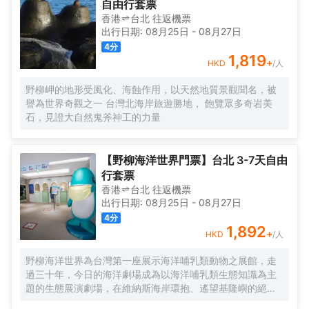
自由行套票
香港
台北
往返
機票
出行日期:
08月25日
-
08月27日
4
分
1,819
+
HKD
/人
野柳岬的地形受風化、海蝕作用，以天然地質景觀聞名，被
譽為世界奇觀之一 台灣北海岸旅遊勝地， 飽覽眾多奇岩美
石，見證大自然鬼斧神工的力量
【野柳海洋世界門票】台北 3-7天自由
行套票
香港
台北
往返
機票
出行日期:
08月25日
-
08月27日
4
分
1,892
+
HKD
/人
野柳海洋世界為台灣第一座展示海洋哺乳類動物之展館，走
過三十年，今日的海洋劇場成為以海洋哺乳類生態知識為主
題的生態展演劇場，在維納斯海岸環抱、遙望基隆嶼的絕美
海岸線風光中，為您揭開蔚藍海洋的神秘面紗。