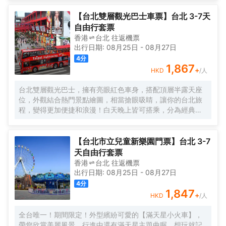
【台北雙層觀光巴士車票】台北 3-7天
自由行套票
香港
台北
往返
機票
出行日期:
08月25日
-
08月27日
4
分
1,867
+
HKD
/人
台北雙層觀光巴士，擁有亮眼紅色車身，搭配頂層半露天座
位，外觀結合熱門景點繪圖，相當搶眼吸睛，讓你的台北旅
程，變得更加便捷和浪漫！白天晚上皆可搭乘，分為經典紅
藍路線，行經國父紀念館、行天宮、西門紅樓等景點，車輛
上也會搭配中、英、日、韓的多語系導覽系統，方便了解各
景點資訊。全天任意上下車，輕鬆暢遊台北熱門景點，自由
【台北市立兒童新樂園門票】台北 3-7
開啟你的台北熱門地標之旅！
天自由行套票
香港
台北
往返
機票
出行日期:
08月25日
-
08月27日
4
分
1,847
+
HKD
/人
全台唯一！期間限定！外型繽紛可愛的【滿天星小火車】，
帶您欣賞美麗風景，行進中還有滿天星主題曲喔。想玩就記