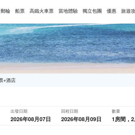
郵輪
船票
高鐵火車票
當地體驗
獨立包團
優惠
旅遊
票+酒店
出發日期
回程日期
數量
2026年08月07日
2026年08月09日
1房間，
2