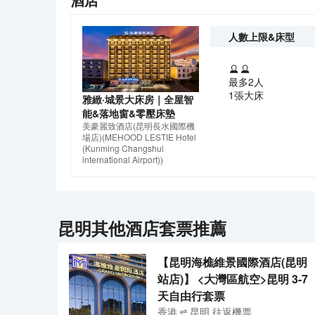
人數上限&床型
最多2人
1張大床
雅緻·城景大床房｜全屋智
能&落地窗&零壓床墊
美豪麗致酒店(昆明長水國際機
場店)
(MEHOOD LESTIE Hotel
(Kunming Changshui
international Airport))
昆明
其他酒店套票推薦
【昆明海樵維景國際酒店(昆明
站店)】 <大灣區航空>昆明 3-7
天自由行套票
香港
昆明
往返
機票