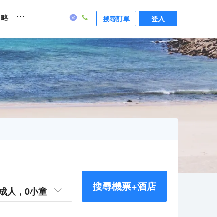
...
攻略
搜尋訂單
登入
搜尋機票+酒店
成人，
0
小童