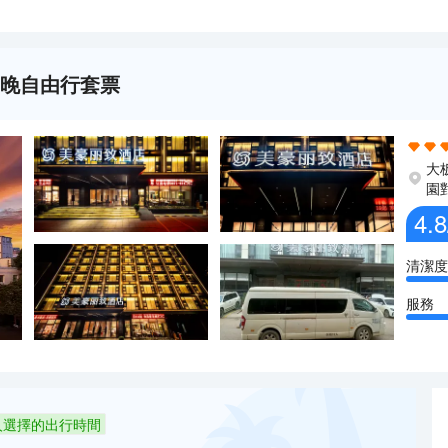
4晚自由行套票
大
園
4.8
清潔度
服務
人選擇的出行時間