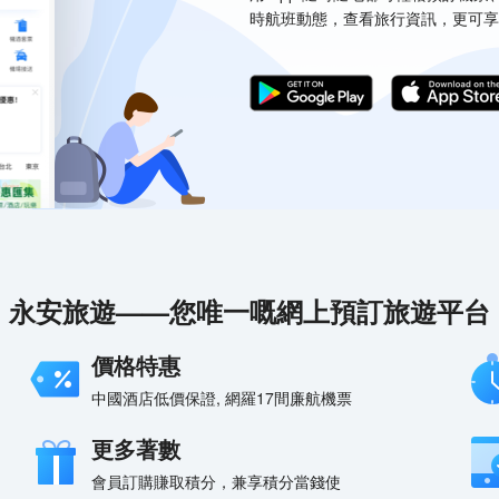
時航班動態，查看旅行資訊，更可享
永安旅遊——您唯一嘅網上預訂旅遊平台
價格特惠
中國酒店低價保證, 網羅17間廉航機票
更多著數
會員訂購賺取積分，兼享積分當錢使