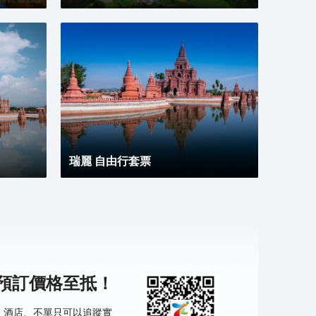
瑞麗 自由行套票
機預訂價格至抵！
票、酒店、不單只可以追蹤實