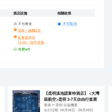
酒店設施
相關政策
不包餐食
不可取消
深夜一碗麵2份
延遲退房至
14:00（視乎房量及
房態）1份
免費wifi
【昆明滇池諾富特酒店】 <大灣
區航空>昆明 3-7天自由行套票
香港
昆明
往返
機票
出行日期:
09月06日
-
09月08日