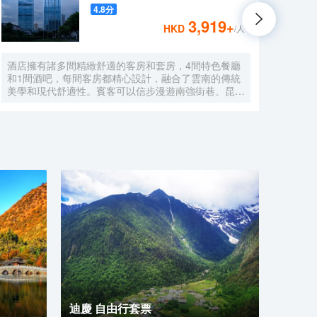
4.8
分
3,919
+
HKD
/人
酒店擁有諸多間精緻舒適的客房和套房，4間特色餐廳
昆明
和1間酒吧，每間客房都精心設計，融合了雲南的傳統
亞風
美學和現代舒適性。賓客可以信步漫遊南強街巷、昆明
利。
老街，或是探訪金馬碧雞坊等城市標誌性景點，每一步
樓層
都是深入雲南文化的旅程。酒店的設計靈感源於雲南的
用品
文化精髓，詮釋表達了雲南人文特色和地域特色，傳統
與現代的完美交融在此得以展現，更是探索體驗雲南文
化的起點。
迪慶 自由行套票