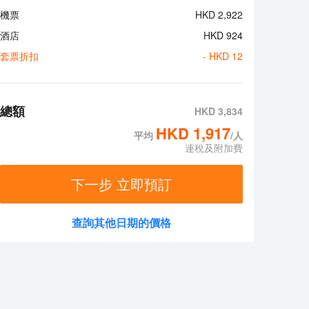
機票
HKD
2,922
酒店
HKD
924
套票折扣
- HKD
12
總額
HKD
3,834
HKD
1,917
平均
/人
連稅及附加費
下一步 立即預訂
查詢其他日期的價格