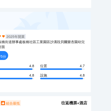
2025
年開業
板橋街道辦事處板橋社區工業園區沙溝段貝爾樂杏園幼兒
對面
/5分
4.8
位置
4.7
4.8
設施
4.8
往返機票+酒店
組合最抵