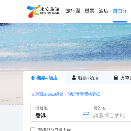
旅行團
機票
酒店
自由行
機票+酒店
船票+酒店
火車
出發地
目的地
選擇部分日期入住