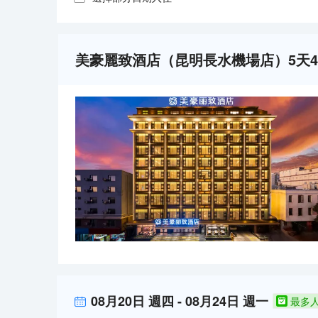
美豪麗致酒店（昆明長水機場店）5天
08月20日
週四
-
08月24日
週一
最多