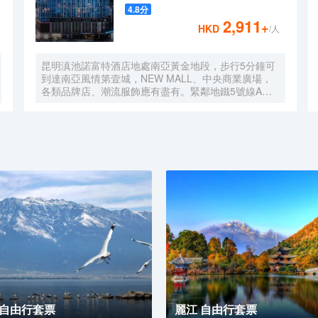
4.8
分
2,911
+
HKD
/人
昆明滇池諾富特酒店地處南亞黃金地段，步行5分鐘可
到達南亞風情第壹城，NEW MALL、中央商業廣場，
各類品牌店、潮流服飾應有盡有。緊鄰地鐵5號線A
口，出行便捷。毗鄰滇池、大觀公園、下樓即達繁華，
轉身擁抱自然。酒店20層擁有高空泳池和24小時自助
洗衣房，是商務出差和家庭出遊的理想之選。
 自由行套票
麗江 自由行套票