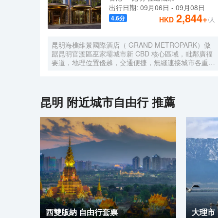
出行日期:
09月06日
-
09月08日
2,844
+
4.6
分
HKD
/人
昆明海樵維景國際酒店（ GRAND METROPARK）傲
踞昆明官渡區巫家壩城市新 CBD 核心區域，毗鄰廣福
要道，地理位置優越，交通便捷，無縫連接城市各重要
樞紐 。作為奢雅酒店標杆，我們秉承中國旅遊集團酒
店控股有限公司旗下超高端品牌“維景國際 ”的卓越品牌
標準與管理理念，承襲百年央企尊貴血統， 以非凡氣
度為昆明呈現一座集建築藝術與高端款客於一體的非凡
昆明
附近城市自由行 推薦
居停目的地。
西雙版納 自由行套票
大理市