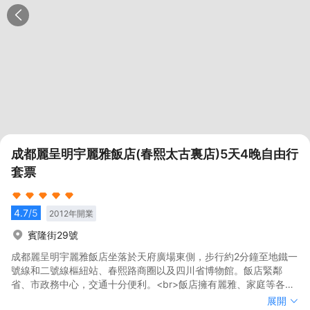
成都麗呈明宇麗雅飯店(春熙太古裏店)5天4晚自由行
套票
4.7
/5
2012
年開業
賓隆街29號
成都麗呈明宇麗雅飯店坐落於天府廣場東側，步行約2分鐘至地鐵一
號線和二號線樞紐站、春熙路商圈以及四川省博物館。飯店緊鄰
省、市政務中心，交通十分便利。<br>飯店擁有麗雅、家庭等各類
高品質客房及套房兩百餘間，寬敞明亮的設計讓您遠眺無可複製的
成都麗呈明宇麗雅飯店坐落於天府廣場東側，步行約2分鐘至地鐵一
展開