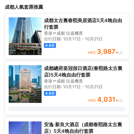
絕美都市風情。位於酒店9樓的雅悅苑餐廳，可容納160人同時用
號線和二號線樞紐站、春熙路商圈以及四川省博物館。飯店緊鄰
成都
人氣套票推薦
餐，每日提供營養豐富、品種多樣的中西式自助早餐，開啓賓客活
省、市政務中心，交通十分便利。<br>飯店擁有麗雅、家庭等各類
力的一天。飯店共設有2間現代化設施設備的會議室，配置全套專業
高品質客房及套房兩百餘間，寬敞明亮的設計讓您遠眺無可複製的
會議設施和完善的信息發佈系統，滿足來賓主題會議絕佳視覺展示
絕美都市風情。位於酒店9樓的雅悅苑餐廳，可容納160人同時用
成都太古裏春熙美居酒店5天4晚自由
體驗。<br>飯店設有優雅休閒的茶室和棋牌雅間，是邀約親朋好友
餐，每日提供營養豐富、品種多樣的中西式自助早餐，開啓賓客活
行套票
休閒娛樂、體會生活閒情的好去處。酒店還配備具有專業的私人教
力的一天。飯店共設有2間現代化設施設備的會議室，配置全套專業
香港
成都
往返
機票
練及健身器材的健身中心，解鎖酣暢淋漓的運動樂趣，打造時尚健
會議設施和完善的信息發佈系統，滿足來賓主題會議絕佳視覺展示
出行日期:
10月17日
-
10月21日
康的都市生活。
體驗。<br>飯店設有優雅休閒的茶室和棋牌雅間，是邀約親朋好友
4.8
分
休閒娛樂、體會生活閒情的好去處。酒店還配備具有專業的私人教
3,987
+
HKD
/人
練及健身器材的健身中心，解鎖酣暢淋漓的運動樂趣，打造時尚健
康的都市生活。
成都總府皇冠假日酒店(春熙路太古裏
店)5天4晚自由行套票
香港
成都
往返
機票
出行日期:
10月17日
-
10月21日
4.8
分
4,031
+
HKD
/人
安逸·新良大酒店（成都春熙路太古裏
店）5天4晚自由行套票