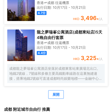
香港
成都
往返
機票
出行日期:
10月17日
-
10月21日
4.7
分
3,496
+
HKD
/人
龍之夢瑞峯公寓酒店(成都東站店)5天
4晚自由行套票
香港
成都
往返
機票
出行日期:
10月17日
-
10月21日
4.4
分
3,225
+
HKD
/人
成都龍之夢瑞峯公寓酒店坐落於成都東客站東廣場北出口。
地鐵2號線，7號線和多條主要高鐵動車線路在這裏無縫連
接，搭乘地鐵2號線可直達成都時尚娛樂地標——金融中心
（IFS廣場）、春熙路商圈、太古裏商圈。搭乘成綿樂快線到
雙流機場僅需16分鐘，酒店大堂地下連廊直通東客站到達
層。 酒店設有1,159間配置齊全、設備完善的服務公寓。它將
展開
酒店的便利設施、先進的安保系統、專業悉心的服務與家一
般的温馨舒適融為一體。特別設置的公寓家庭房專門配備了
兒童與嬰兒睡床，讓親子出遊變得更愜意愉悦。
成都
附近城市自由行 推薦