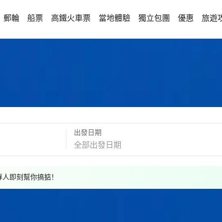
郵輪
船票
高鐵火車票
當地體驗
獨立包團
優惠
旅遊
出發日期
，專人即刻幫你搞掂！