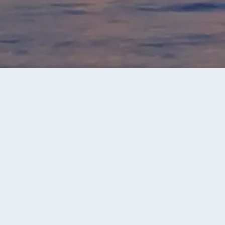
永安旅行團
揚州旅行團
當前獲
價格區間
-
確定
遊玩天數
5天