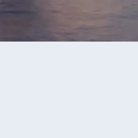
天純玩團 【尊貴安
4.8
很好
莊古鎮、《只此周莊》
此周莊》行浸式多維空間劇、蠡
已售100+人
4
則評價
牆/棲霞山、瘦西
灘、居舍下午茶
T）
無車販
6,999
+
花、荷花、桂花、菊花等，
HKD
國四大賞楓勝地~棲霞山賞漫
國東方演藝集團共同打造而
-6% OFF
技創意融合，提燈互動融入
貴豪華，格外舒適！周莊特別
HKD 7,499
立即預訂
18/08,19/08,23/08,25/08,26/08,30/08,01/09,02/09,06/09,08/09,09/09,13/09,15/09,20/09,11/10,13/10,14/10,18/10,20/10,21/10