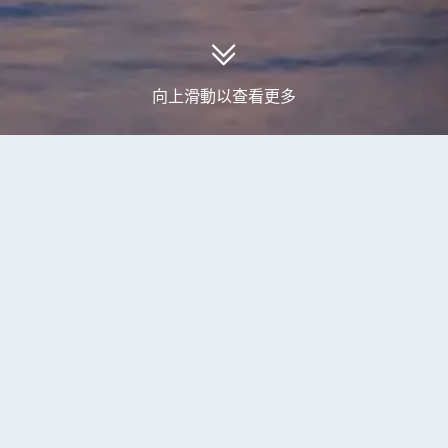
向上滑動以查看更多
取到2個揚州旅行團產品
周莊、無錫、南京、揚州、上海 賞花5
排～Shangri-La香格里拉飯店系列】周
【尊貴安排～Shangri-La香格里拉飯店系列】周莊古鎮、《只
行浸式多維空間劇、蠡園/錫惠公園、南京城
園/錫惠公園、南京城牆/棲霞山、瘦西湖、尚湖風景區、黃浦江外
湖、尚湖風景區、黃浦江外灘（CEHNE05X
額外優惠
升級純玩
無自費
含耳機導覽
無購物
贈送手機數據卡
遊覽蠡園、莫愁湖、瘦西湖、尚湖等名勝，依季節可觀賞繡球
花漾江南，景致如畫。11月15日-12月30日出發團隊安排前往中
欣賞《只此周莊》行浸式多維空間劇，由周莊鎮人民政府與中
山夢幻紅葉。
成，80分鐘感受3D光影加持宋韻美學，將宋代美學與多維數位科
南京、揚州、上海入住3晚【國際品牌】香格里拉大酒店，尊
劇情，盡顯江南千年人文與水鄉浪漫。
升級入住1晚【國際品牌】Pullman水月周莊鉑爾曼酒店。
快將成團
16/09
其他日期