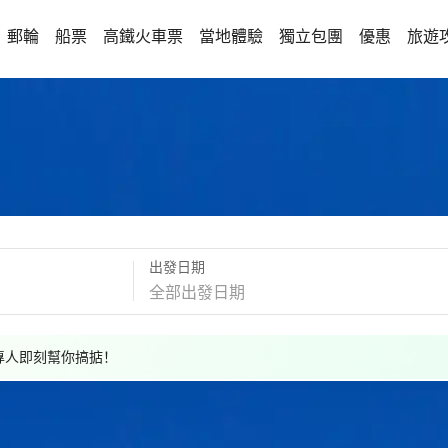
郵輪
船票
高鐵火車票
當地體驗
獨立包團
優惠
旅遊
出發日期
，專人即刻幫你搞掂！