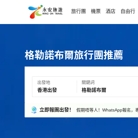
旅行團
機票
酒店
自由行
格勒諾布爾旅行團推薦
出發地
關鍵詞
立即報團出發！
假期唔等人！WhatsApp報名