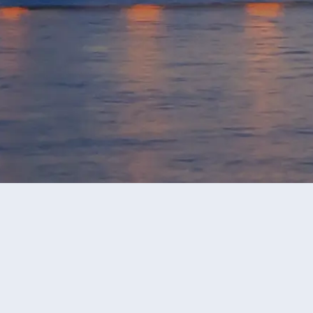
永安旅行團
格勒諾布爾旅行團
當前獲
價格區間
-
確定
遊玩天數