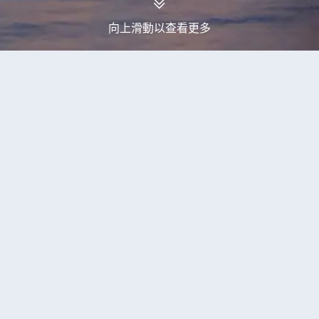
向上滑動以查看更多
永安旅行團
梅斯魁斯埃旅行團
當前獲取到2個梅斯魁斯埃旅行團產品
波蘭(克拉科夫、華沙) + 波羅的
精選
海(立陶宛、拉脫維亞、愛沙尼亞) +芬蘭
(赫爾辛基)深度探索中世紀古跡之旅10天
團 （LCNWO10N）
額外優惠
全包價
無購物
已成團
07/09,24/09
快將成團
27/08,03/09,10/09,14/09,17/09,21/09,22/09,28/09,08/10,15/10,22/10,29/10,05/11,12/11,17/11,19/11,26/11,07/01,14/01,21/01
4.6分
好評率:91%
已售100+人
25,399
+
HKD 29,999
HKD
【稅項全包】波羅的海三國+芬
精選
蘭 8天精裝假期~包入場參觀湖中特拉凱城