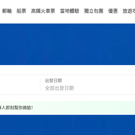
郵輪
船票
高鐵火車票
當地體驗
獨立包團
優惠
旅遊
出發日期
，專人即刻幫你搞掂！