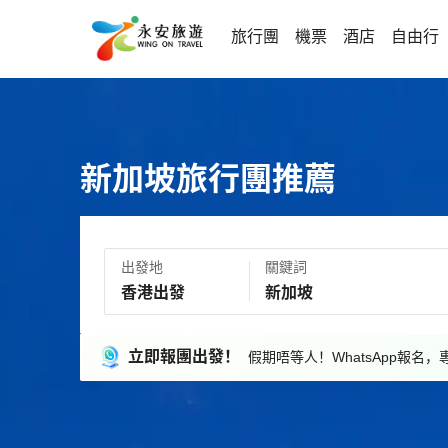
旅行團
機票
酒店
自由行
新加坡旅行團推薦
出發地
關鍵詞
立即報團出發！
假期唔等人！WhatsApp報名