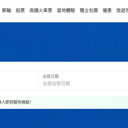
郵輪
船票
高鐵火車票
當地體驗
獨立包團
優惠
旅遊
出發日期
，專人即刻幫你搞掂！