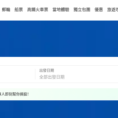
郵輪
船票
高鐵火車票
當地體驗
獨立包團
優惠
旅遊
出發日期
，專人即刻幫你搞掂！