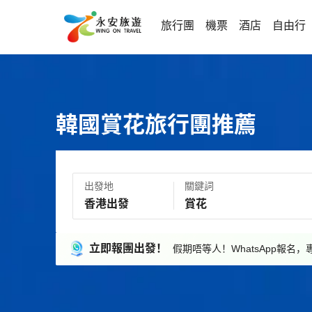
旅行團
機票
酒店
自由行
韓國賞花旅行團推薦
出發地
關鍵詞
立即報團出發！
假期唔等人！WhatsApp報名