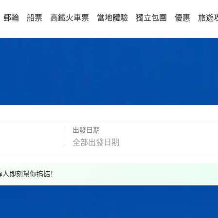
郵輪
船票
高鐵火車票
當地體驗
獨立包團
優惠
旅遊
出發日期
，專人即刻幫你搞掂！