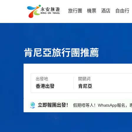
旅行團
機票
酒店
自由行
肯尼亞旅行團推薦
出發地
關鍵詞
立即報團出發！
假期唔等人！WhatsApp報名