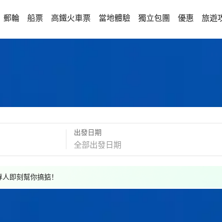
郵輪
船票
高鐵火車票
當地體驗
獨立包團
優惠
旅遊
出發日期
，專人即刻幫你搞掂！