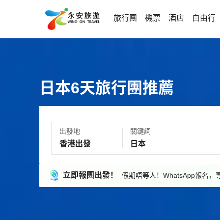
旅行團
機票
酒店
自由行
日本6天旅行團推薦
出發地
關鍵詞
立即報團出發！
假期唔等人！WhatsApp報名