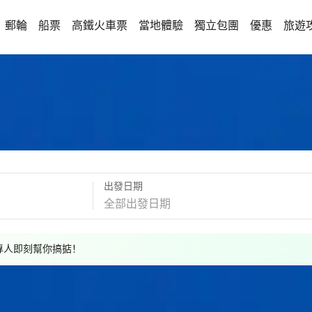
郵輪
船票
高鐵火車票
當地體驗
獨立包團
優惠
旅遊
出發日期
，專人即刻幫你搞掂！