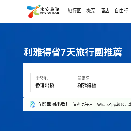
旅行團
機票
酒店
自由行
利雅得省7天旅行團推薦
出發地
關鍵詞
立即報團出發！
假期唔等人！WhatsApp報名