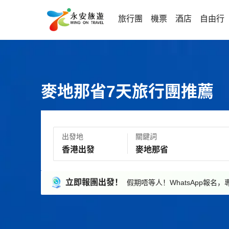
旅行團
機票
酒店
自由行
麥地那省7天旅行團推薦
出發地
關鍵詞
立即報團出發！
假期唔等人！WhatsApp報名