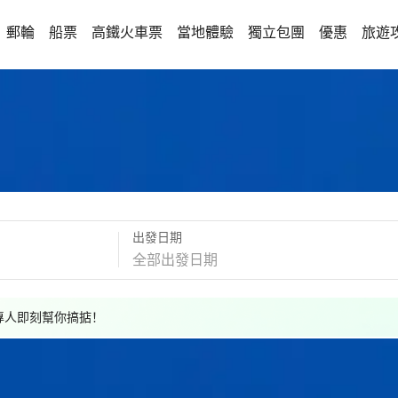
郵輪
船票
高鐵火車票
當地體驗
獨立包團
優惠
旅遊
出發日期
，專人即刻幫你搞掂！