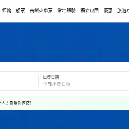
郵輪
船票
高鐵火車票
當地體驗
獨立包團
優惠
旅遊
出發日期
，專人即刻幫你搞掂！