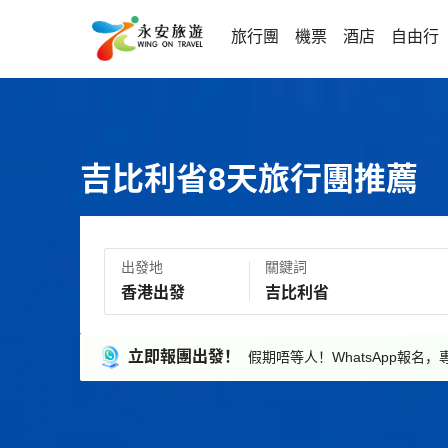
旅行團
機票
酒店
自由行
吉比利省8天旅行團推薦
出發地
關鍵詞
立即報團出發！
假期唔等人！WhatsApp報名