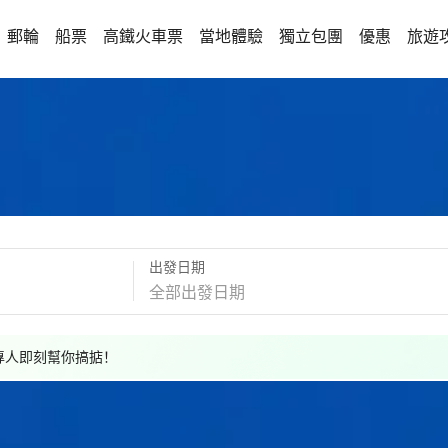
郵輪
船票
高鐵火車票
當地體驗
獨立包團
優惠
旅遊
出發日期
，專人即刻幫你搞掂！