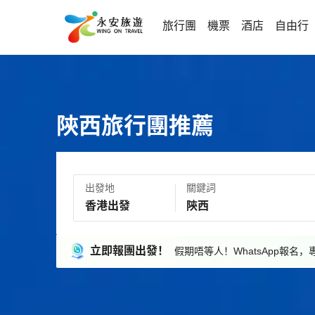
旅行團
機票
酒店
自由行
陝西旅行團推薦
出發地
關鍵詞
立即報團出發！
假期唔等人！WhatsApp報名