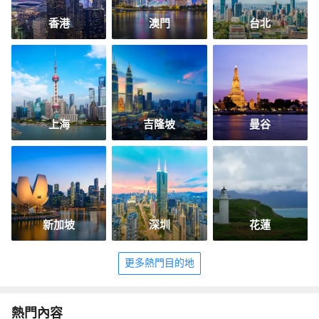
香港
澳門
台北
上海
吉隆坡
曼谷
新加坡
深圳
花蓮
更多熱門目的地
熱門內容