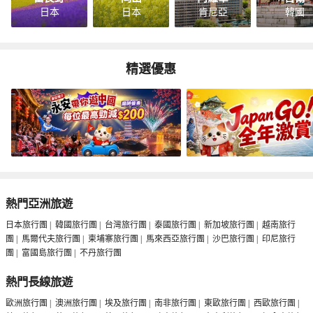
日本
日本
肯尼亞
韓國
精選優惠
熱門亞洲旅遊
日本旅行團
|
韓國旅行團
|
台灣旅行團
|
泰國旅行團
|
新加坡旅行團
|
越南旅行
團
|
馬爾代夫旅行團
|
柬埔寨旅行團
|
馬來西亞旅行團
|
沙巴旅行團
|
印尼旅行
團
|
富國島旅行團
|
不丹旅行團
熱門長線旅遊
歐洲旅行團
|
澳洲旅行團
|
埃及旅行團
|
南非旅行團
|
東歐旅行團
|
西歐旅行團
|