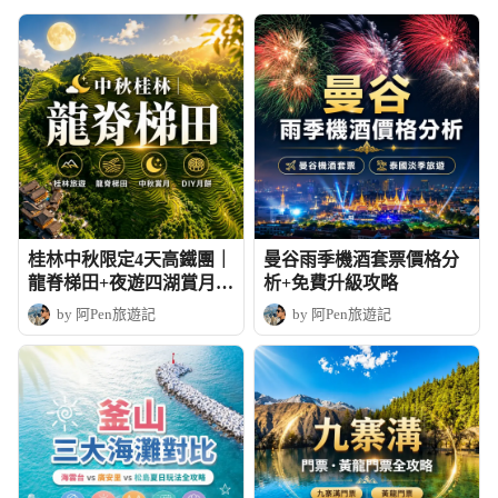
桂林中秋限定4天高鐵團｜
曼谷雨季機酒套票價格分
龍脊梯田+夜遊四湖賞月+
析+免費升級攻略
DIY月餅
by 阿Pen旅遊記
by 阿Pen旅遊記