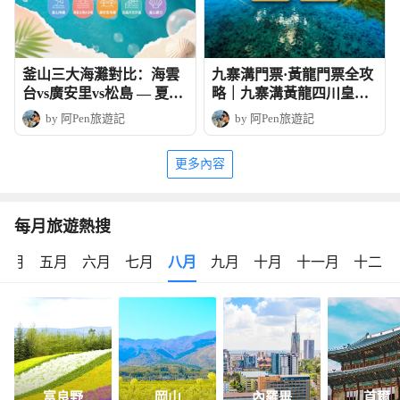
釜山三大海灘對比：海雲
九寨溝門票·黃龍門票全攻
台vs廣安里vs松島 — 夏日
略｜九寨溝黃龍四川皇牌
玩法全攻略
深度6天團
by 阿Pen旅遊記
by 阿Pen旅遊記
更多內容
每月旅遊熱搜
四月
五月
六月
七月
八月
九月
十月
十一月
十二月
富良野
岡山
內羅畢
首爾