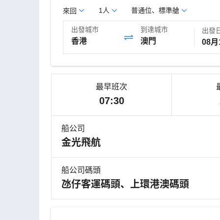
1人
普通位、標準艙
來回
出發城市
到達城市
出發
香港
澳門
最早班次
07:30
船公司
金光飛航
船公司碼頭
氹仔客運碼頭、上環港澳碼頭