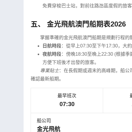
免費穿梭巴士站，對前往路氹區度假的旅客
五、 金光飛航澳門船期表2026
掌握準確的金光飛航澳門船期是規劃行程的關
日航時段
：從早上07:30至下午17:30
夜航時段
：傍晚18:30至晚上22:30 (根
方便下班後才出發的旅客。
專業貼士
：在長假期或週末的高峰期，船公
確認最新船期。
最早班次
07:30
船公司
金光飛航