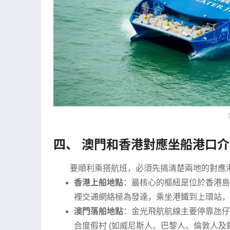
四、 澳門和香港對應坐船港口
要順利乘搭航班，必須先搞清楚兩地的對應
香港上船地點
：最核心的樞紐是位於香港島
裡交通網絡極為發達，乘坐港鐵到上環站，
澳門落船地點
：金光飛航航線主要停靠氹仔
合度假村 (如威尼斯人、巴黎人、倫敦人及