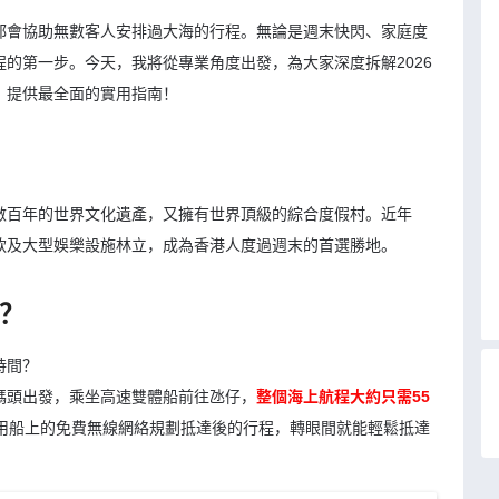
都會協助無數客人安排過大海的行程。無論是週末快閃、家庭度
的第一步。今天，我將從專業角度出發，為大家深度拆解2026
，提供最全面的實用指南！
數百年的世界文化遺產，又擁有世界頂級的綜合度假村。近年
飲及大型娛樂設施林立，成為香港人度過週末的首選勝地。
間？
時間？
碼頭出發，乘坐高速雙體船前往氹仔，
整個海上航程大約只需55
用船上的免費無線網絡規劃抵達後的行程，轉眼間就能輕鬆抵達