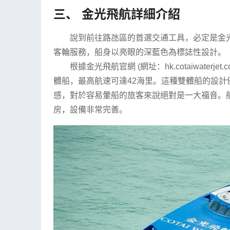
三、 金光飛航詳細介紹
說到前往路氹區的首選交通工具，必定是金
客輪服務，船身以亮眼的深藍色為標誌性設計。
根據金光飛航官網 (網址：hk.cotaiwate
體船，最高航速可達42海里。這種雙體船的設
感，對於容易暈船的旅客來說絕對是一大福音。
房，設備非常完善。