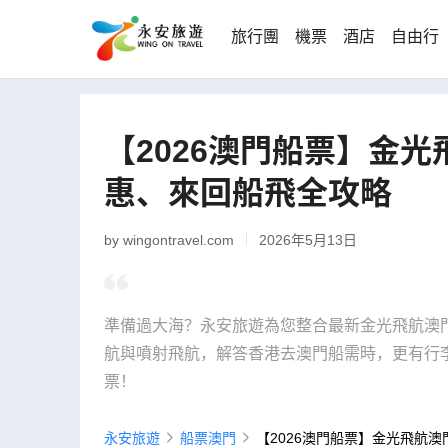
旅行團
機票
酒店
自由行
【2026澳門船票】金
惠、來回船飛全攻略
by wingontravel.com
2026年5月13日
準備過大海？永安旅遊為您整合最新金光飛航澳
航與噴射飛航，解答香港去澳門船需時，更有行
票！
永安旅遊
船票澳門
【2026澳門船票】金光飛航