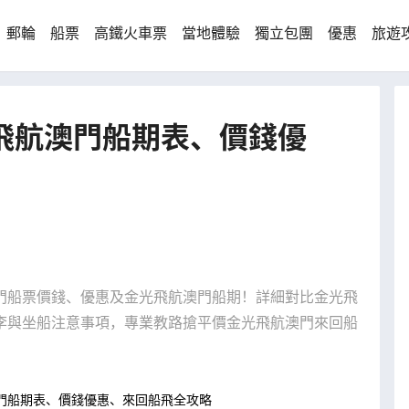
郵輪
船票
高鐵火車票
當地體驗
獨立包團
優惠
旅遊
光飛航澳門船期表、價錢優
門船票價錢、優惠及金光飛航澳門船期！詳細對比金光飛
李與坐船注意事項，專業教路搶平價金光飛航澳門來回船
澳門船期表、價錢優惠、來回船飛全攻略