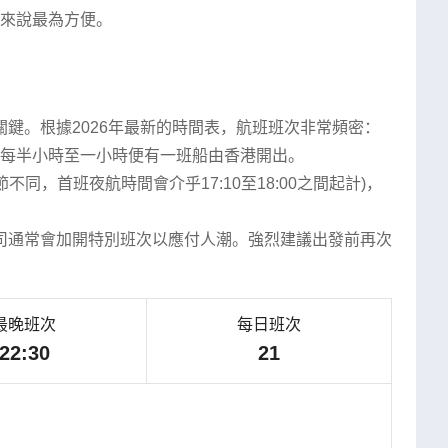
來說最為方便。
鍵。根據2026年最新的時間表，航班班次非常頻密：
，大約每半小時至一小時便有一班船由香港開出。
據季節不同，首班夜航時間會介乎17:10至18:00之間起計)，
司通常會加開特別班次以應付人潮。強烈建議出發前再次
最晚班次
每日班次
22:30
21