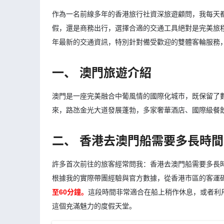
作為一名前線多年的香港旅行社資深旅遊顧問，我每天
假，還是商務出行，選擇合適的交通工具絕對是完美旅程
年最新的交通資訊，特別針對備受歡迎的雙體客輪服務
一、 澳門旅遊介紹
澳門是一座完美融合中葡風情的國際化城市，既保留了
來，路氹金光大道發展蓬勃，多家奢華酒店、國際級餐
二、 香港去澳門船需要多長時
許多首次前往的旅客經常問我：香港去澳門船需要多長
根據我的實際帶團經驗與官方數據，從香港市區的客運
至60分鐘。
這段時間非常適合在船上稍作休息，或者利
這個充滿魅力的度假天堂。