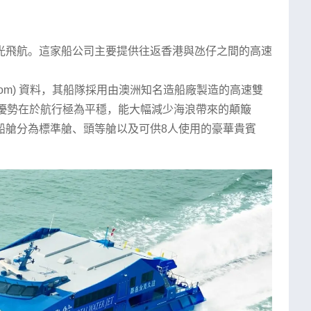
光飛航。這家船公司主要提供往返香港與氹仔之間的高速
rjet.com) 資料，其船隊採用由澳洲知名造船廠製造的高速雙
計優勢在於航行極為平穩，能大幅減少海浪帶來的顛簸
船艙分為標準艙、頭等艙以及可供8人使用的豪華貴賓