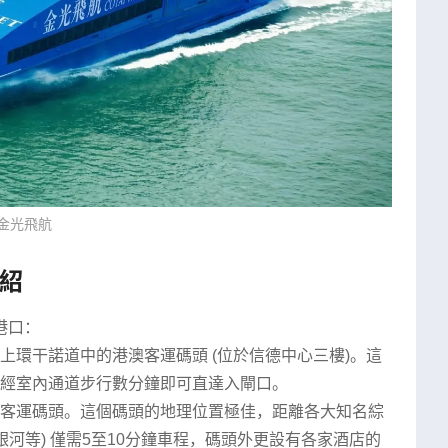
金光飛航
介紹
港口：
上環干諾道中的港澳客運碼頭 (位於信德中心三樓)。這
經室內通道步行數分鐘即可直達入閘口。
客運碼頭。這個碼頭的地理位置極佳，距離各大知名綜
銀河等) 僅需5至10分鐘車程，碼頭外更設有各家酒店的