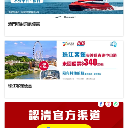
澳門噴射飛航優惠
珠江客運優惠