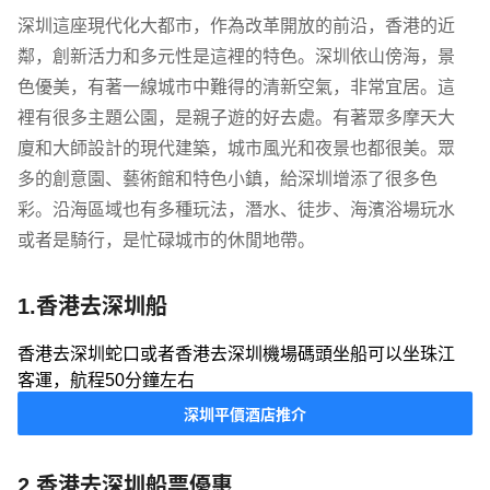
深圳這座現代化大都市，作為改革開放的前沿，香港的近
鄰，創新活力和多元性是這裡的特色。深圳依山傍海，景
色優美，有著一線城市中難得的清新空氣，非常宜居。這
裡有很多主題公園，是親子遊的好去處。有著眾多摩天大
廈和大師設計的現代建築，城市風光和夜景也都很美。眾
多的創意園、藝術館和特色小鎮，給深圳增添了很多色
彩。沿海區域也有多種玩法，潛水、徒步、海濱浴場玩水
或者是騎行，是忙碌城市的休閒地帶。
1.香港去深圳船
香港去深圳蛇口或者香港去深圳機場碼頭坐船可以坐珠江
客運，航程50分鐘左右
深圳平價酒店推介
2.香港去深圳船票優惠