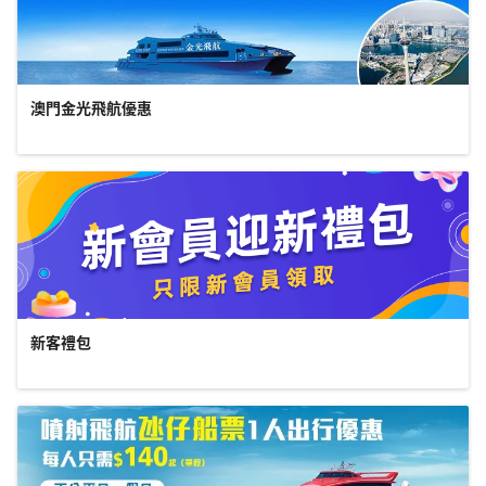
澳門金光飛航優惠
新客禮包