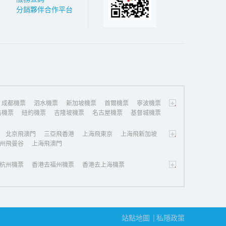
分銷夥伴合作平台
+
成都機票
泗水機票
新加坡機票
首爾機票
寧波機票
島機票
紐約機票
吉隆坡機票
名古屋機票
基督城機票
+
北京飛澳門
三亞飛香港
上海飛東京
上海飛新加坡
州飛曼谷
上海飛澳門
+
杭州機票
香港去福州機票
香港去上海機票
站點地圖
私隱政策
|