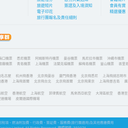
旅遊短片
簽證及入境須知
會員有賞
電子印花
精選優惠
旅行團報名及責任細則
海口機票
悉尼機票
阿姆斯特丹機票
曼谷機票
馬尼拉市機票
沖繩市機票
宿霧機票
青島機票
上海機票
法蘭克福機票
蘇梅島機票
釜山機票
峇里
飛名古屋
杭州飛香港
北京飛曼谷
廈門飛香港
北京飛悉尼
上海飛胡志明市
飛香港
上海飛首爾
北京飛台北
北京飛首爾
北京飛東京
上海飛普吉島
廣
南航空
香港航空
上海航空
菲律賓航空
馬來西亞航空
大灣區航空
香港至
安達機場
皮爾遜國際機場
稅項、燃油附加費、行政費、簽証費、服務費(旅行團適用)及其他應繳費用
ice Limited. All Rights Reserved. 牌照號碼: 350074