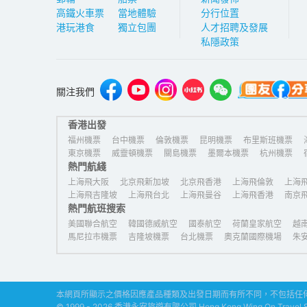
高鐵火車票
當地體驗
分行位置
港玩港食
獨立包團
人才招聘及發展
私隱政策
關注我們
香港出發
福州機票
台中機票
倫敦機票
昆明機票
布里斯班機票
東京機票
威靈頓機票
關島機票
墨爾本機票
杭州機票
熱門航綫
上海飛大阪
北京飛新加坡
北京飛香港
上海飛倫敦
上海
上海飛吉隆坡
上海飛台北
上海飛曼谷
上海飛香港
南京
熱門航班搜索
美國聯合航空
韓國德威航空
國泰航空
荷蘭皇家航空
越
馬尼拉市機票
吉隆坡機票
台北機票
奧克蘭國際機場
朱
本網頁所顯示之價格因應產品種類及出發日期而有所不同，不包括任何
© 1999 - 2026 香港永安旅遊有限公司 Hong Kong Wing On Travel Serv