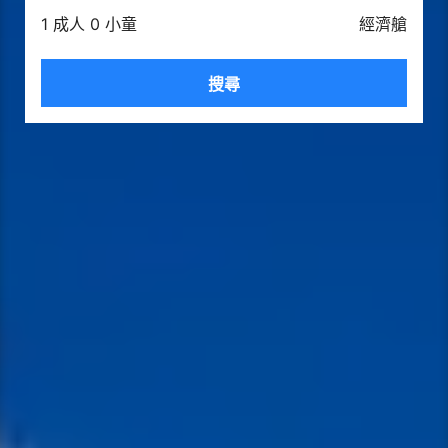
1 成人 0 小童
經濟艙
搜尋