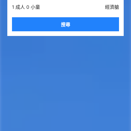
1 成人 0 小童
經濟艙
搜尋