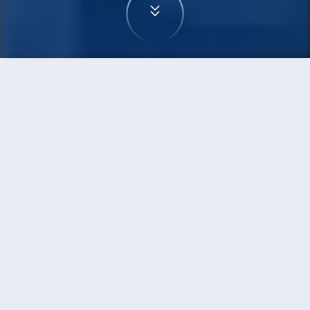
首頁
機票
曼谷到約翰尼斯堡的機票
搜尋由曼谷飛往約翰尼斯堡的廉價航班，單程票價
低至HKD3,452
單程
來回
BKK
JNB
14h40min
HKD3,452
21:00
08:20
轉機
搜尋
曼谷 - 約翰尼斯堡 | 09月13日 | 阿提
哈德航空