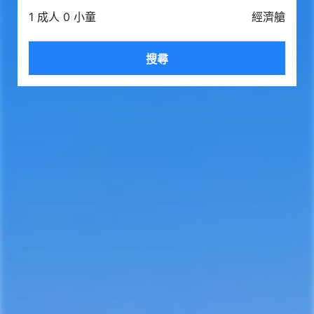
1 成人 0 小童
經濟艙
搜尋