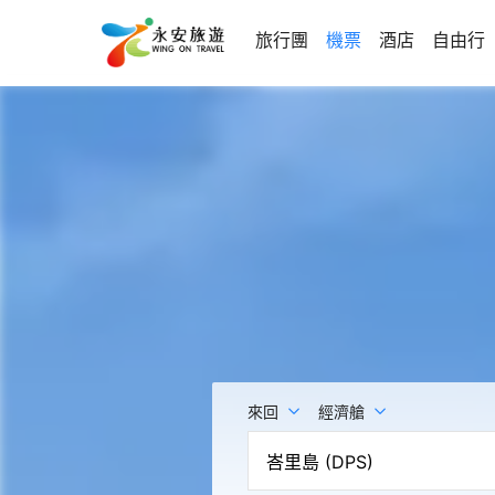
旅行團
機票
酒店
自由行
來回
經濟艙