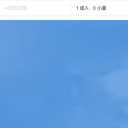
-
回程日期
1 成人 · 0 小童