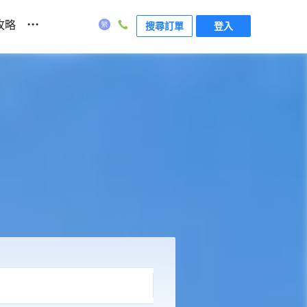
...
攻略
搜尋訂單
登入