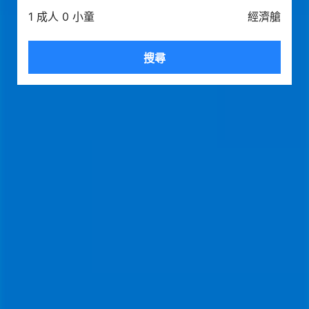
1 成人 0 小童
經濟艙
搜尋