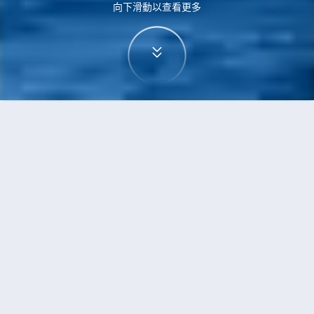
向下滑動以查看更多
首頁
機票
杜拜到多倫多的機票
搜尋由杜拜飛往多倫多的廉價航班，單程票價低至
HKD3,609
單程
來回
DXB
YYZ
17h10min
HKD3,609
13:20
09:45
轉機