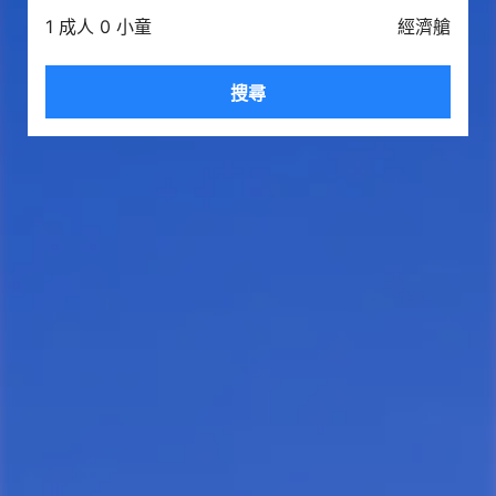
1 成人 0 小童
經濟艙
搜尋