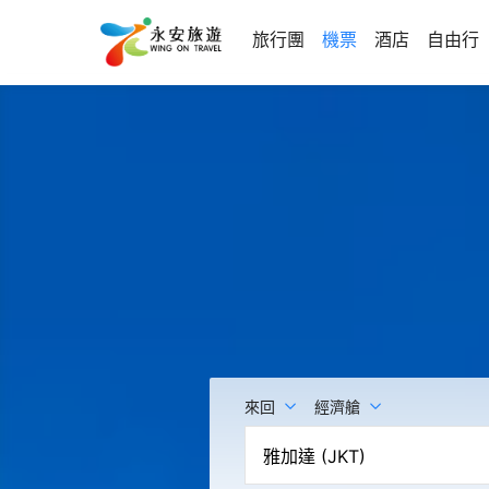
旅行團
機票
酒店
自由行
來回
經濟艙