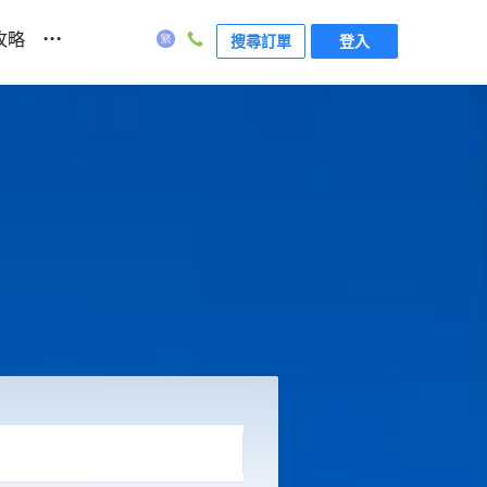
...
攻略
搜尋訂單
登入