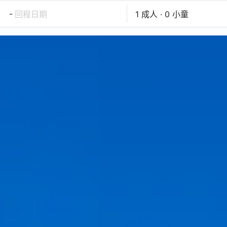
-
回程日期
1 成人 · 0 小童