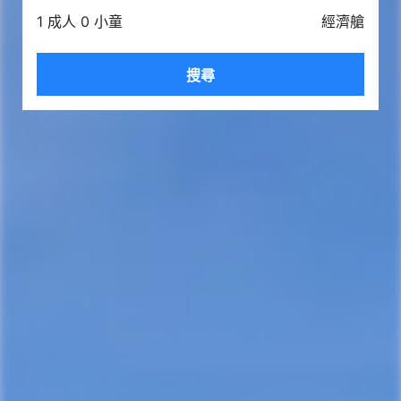
1 成人 0 小童
經濟艙
搜尋