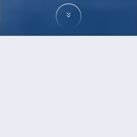
首頁
機票
雅加達到福州的機票
搜尋由雅加達飛往福州的廉價航班，單程票價低至
HKD1,572
單程
來回
CGK
FOC
HKD1,572
6h35min
20:00
11:45
轉機
搜尋
雅加達 - 福州 | 10月10日 | 酷航