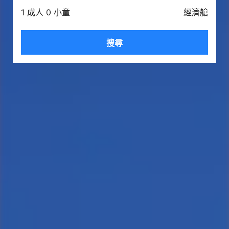
1 成人 0 小童
經濟艙
搜尋