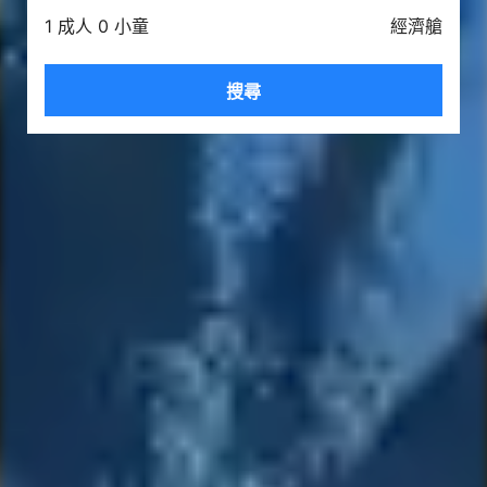
1 成人 0 小童
經濟艙
搜尋