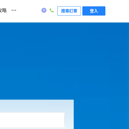
...
攻略
搜尋訂單
登入