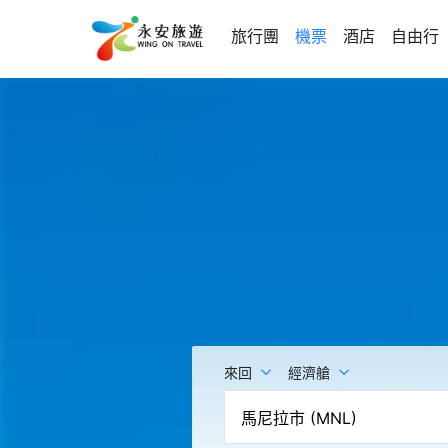
旅行團
機票
酒店
自由行
來回
經濟艙