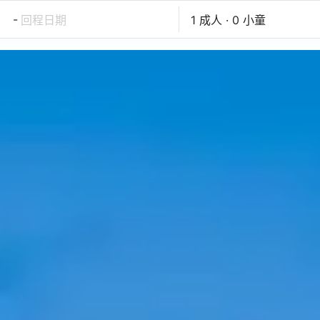
-
回程日期
1 成人 · 0 小童