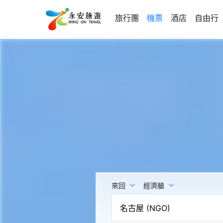
旅行團
機票
酒店
自由行
來回
經濟艙