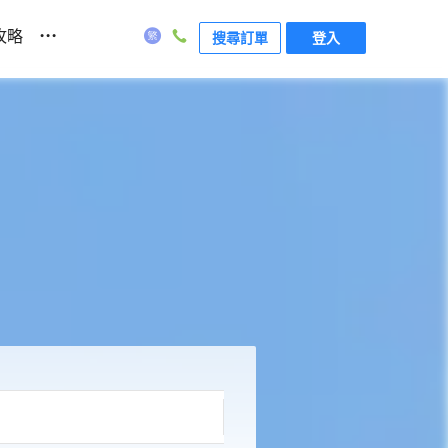
...
攻略
搜尋訂單
登入