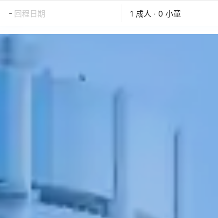
-
回程日期
1 成人 · 0 小童