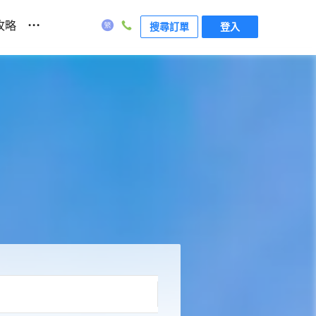
...
攻略
搜尋訂單
登入