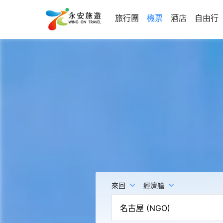
旅行團
機票
酒店
自由行
來回
經濟艙