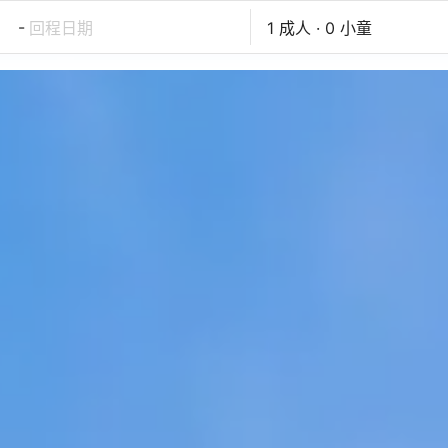
-
回程日期
1 成人 · 0 小童