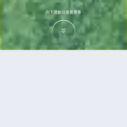
向下滑動以查看更多
首頁
機票
沖繩市到廈門的機票
搜尋由沖繩市飛往廈門的廉價航班
單程
來回
OKA
XMN
3h5min
13:00
14:00
直飛
檢查價格