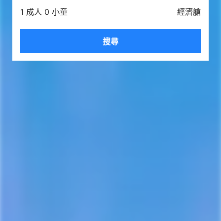
1 成人 0 小童
經濟艙
搜尋