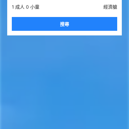
1 成人 0 小童
經濟艙
搜尋