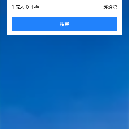
1 成人 0 小童
經濟艙
搜尋