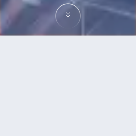
首頁
機票
沖繩市到西安的機票
搜尋由沖繩市飛往西安的廉價航班，單程票價低至
HKD4,174
單程
來回
OKA
XIY
HKD4,174
10h40min
09:50
00:40
轉機
搜尋
沖繩市 - 西安 | 10月07日 | 酷航