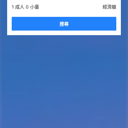
1 成人 0 小童
經濟艙
搜尋