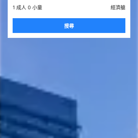
1 成人 0 小童
經濟艙
搜尋