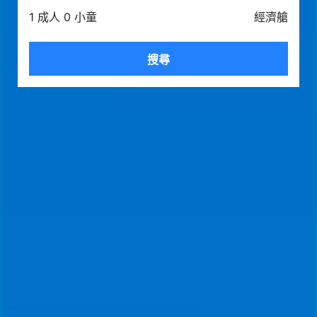
1 成人 0 小童
經濟艙
搜尋