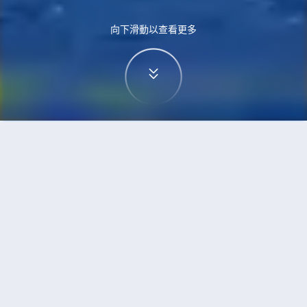
向下滑動以查看更多
首頁
機票
波爾圖到孟買的機票
搜尋由波爾圖飛往孟買的廉價航班
單程
來回
OPO
BOM
3h5min
13:00
14:00
直飛
檢查價格