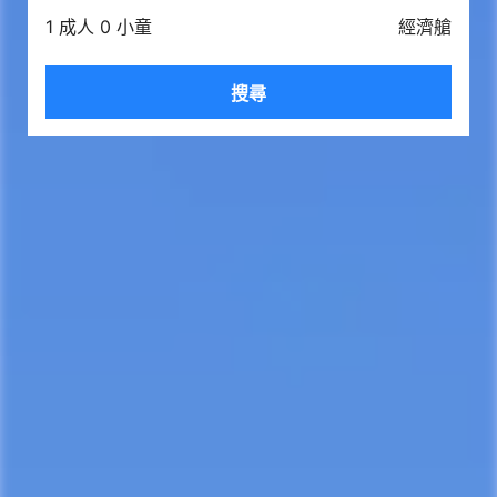
1 成人 0 小童
經濟艙
搜尋