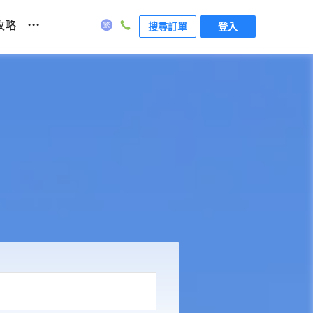
...
攻略
搜尋訂單
登入