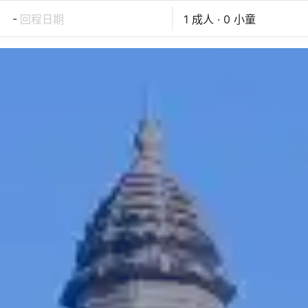
-
回程日期
1 成人 · 0 小童