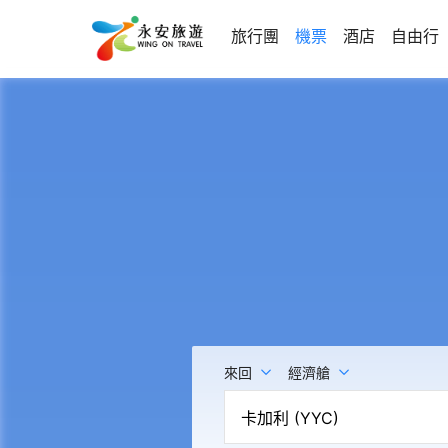
旅行團
機票
酒店
自由行
來回
經濟艙