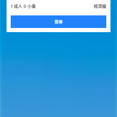
1 成人 0 小童
經濟艙
搜尋