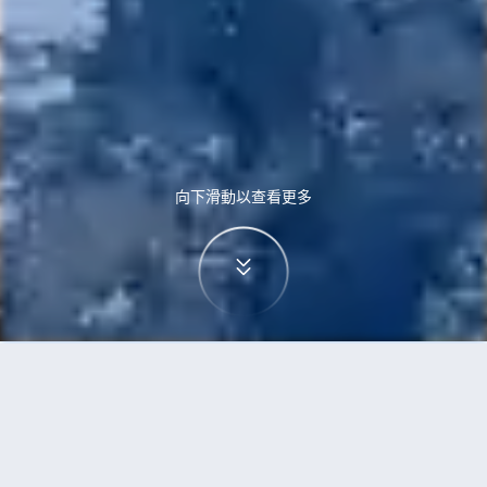
向下滑動以查看更多
首頁
機票
卡加利到濟州島的機票
搜尋由卡加利飛往濟州島的廉價航班，單程票價低