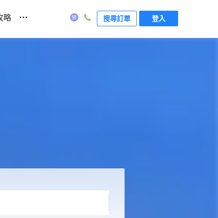
...
攻略
搜尋訂單
登入