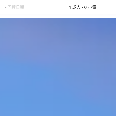
-
回程日期
1 成人 · 0 小童