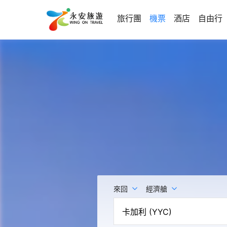
旅行團
機票
酒店
自由行
來回
經濟艙