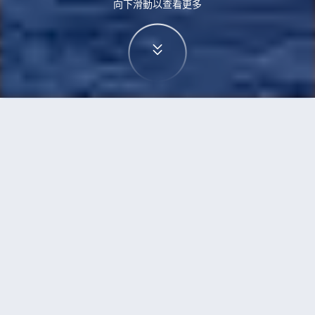
向下滑動以查看更多
首頁
機票
卡加利到福岡的機票
搜尋由卡加利飛往福岡的廉價航班，單程票價低至
HKD3,897
單程
來回
YYC
FUK
19h0min
HKD3,897
21:55
14:30
轉機