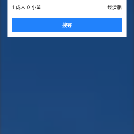
1 成人 0 小童
經濟艙
搜尋