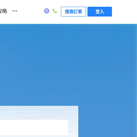
...
攻略
搜尋訂單
登入