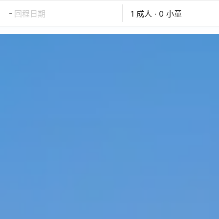
-
回程日期
1 成人 · 0 小童