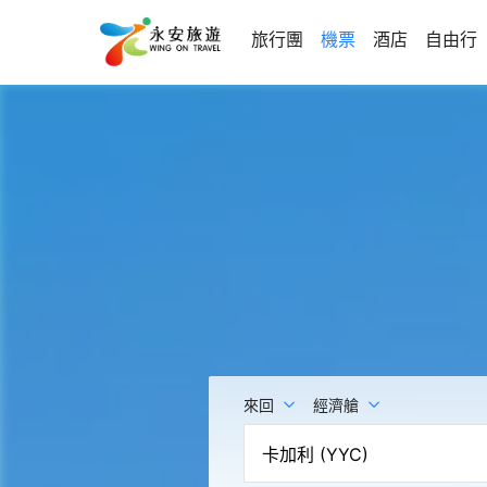
旅行團
機票
酒店
自由行
來回
經濟艙