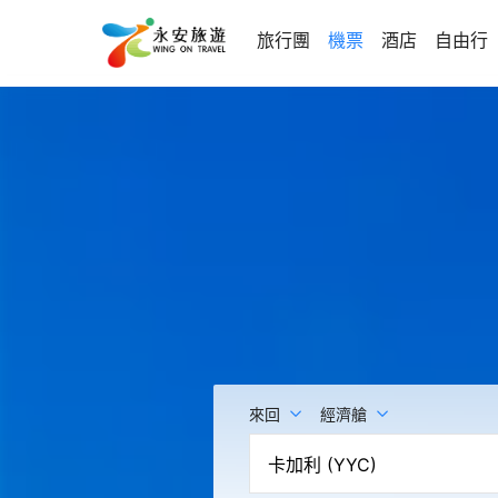
旅行團
機票
酒店
自由行
來回
經濟艙