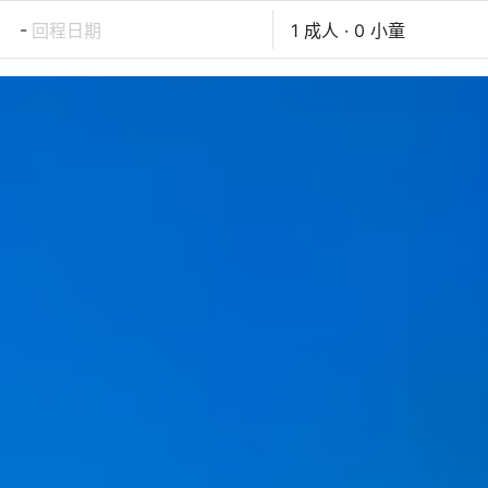
-
回程日期
1 成人 · 0 小童