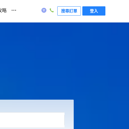
...
攻略
搜尋訂單
登入