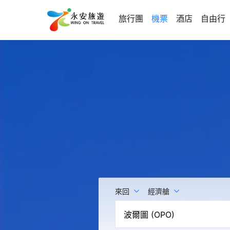
旅行團
機票
酒店
自由行
來回
經濟艙