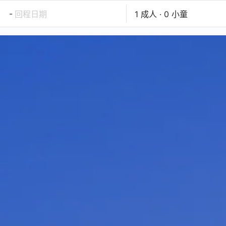
-
回程日期
1 成人 · 0 小童