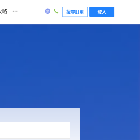
...
攻略
搜尋訂單
登入