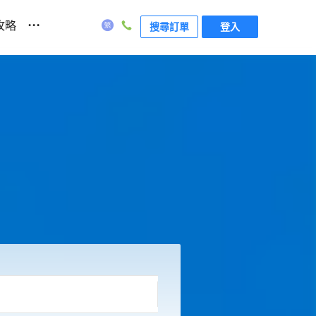
...
攻略
搜尋訂單
登入