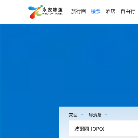
旅行團
機票
酒店
自由行
來回
經濟艙