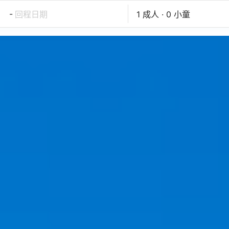
-
回程日期
1 成人 · 0 小童