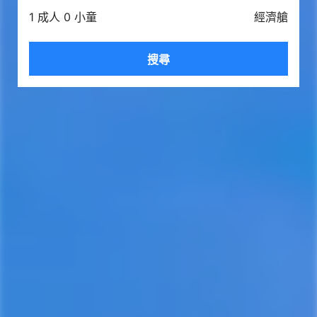
1 成人 0 小童
經濟艙
搜尋