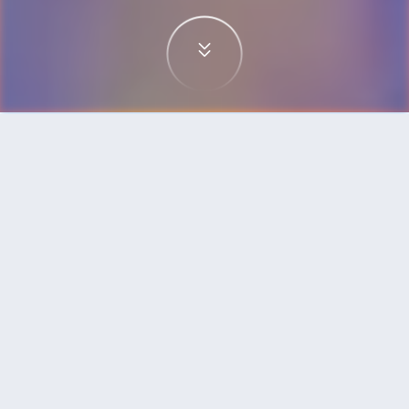
首頁
機票
大阪到首爾的機票
搜尋由大阪飛往首爾的廉價航班，單程票價低至
HKD525
單程
來回
KIX
ICN
HKD525
1h55min
19:40
21:35
直飛
搜尋
大阪 - 首爾 | 09月25日 | 日本樂桃航空